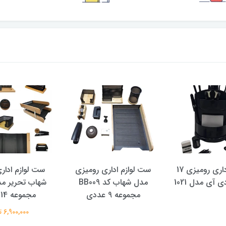
اداری رومیزی
ست لوازم اداری رومیزی
قیچی اداری م
مدل شهاب کد BB009
شهاب تحریر مدل SV-13
230,000 تومان
ددی
مجموعه 14 عددی
6,900,000 تومان