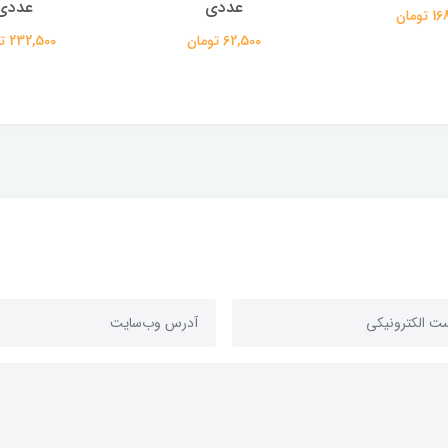
ددی
عددی
60,000 تومان
ومان
232,500 تومان