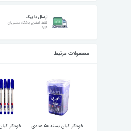
ارسال با پیک
فقط اعضای باشگاه مشتریان
VIP
محصولات مرتبط
ن بسته 50 عددی
خودکار کیان بسته 10 عددی