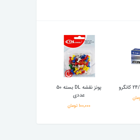
پونز نقشه DL بسته 50
سوزن ته گرد بسته
عددی
85,000 تومان
100,000 تومان