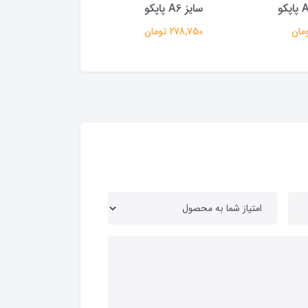
برگ
374,000 تومان
123,000 تومان