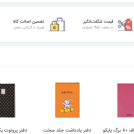
قیمت شگفت‌انگیز
تضمین اصالت کالا
تا سقف 50% تخفیف
همراه با گارانتی معتبر
اشت جلد سخت
دفتر پرونوت یک خط 60
دفتر پرایم یک خط