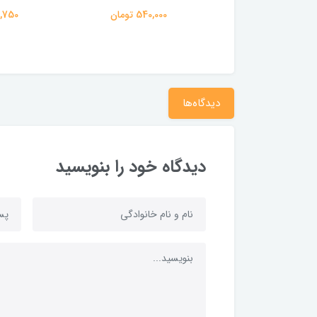
80 برگ پاپکو
540,000 تومان
113,750 تومان
89,375 ت
دیدگاه‌ها
دیدگاه خود را بنویسید