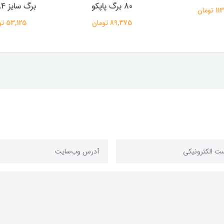
برگ سایز A4 پاپکو
سایز A6 پاپکو
ومان
53,125 تومان
278,750 تومان