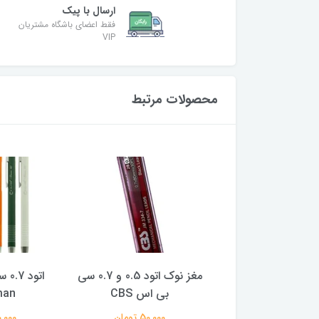
ارسال با پیک
فقط اعضای باشگاه مشتریان
VIP
محصولات مرتبط
مغز نوک اتود 0.5 و 0.7 سی
اتود 0.7 سی کلاس مدل
اتود پار
بی اس CBS
Chairman
000
50,000 تومان
210,000 تومان