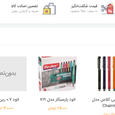
قیمت شگفت‌انگیز
تضمین اصالت کالا
تا سقف 50% تخفیف
همراه با گارانتی معتبر
سیکار مدل 819
اتود 0.7 رین RAIN
اتود 0.7 کرونا مدل office
75, تومان
130,000 تومان
220,000 توما