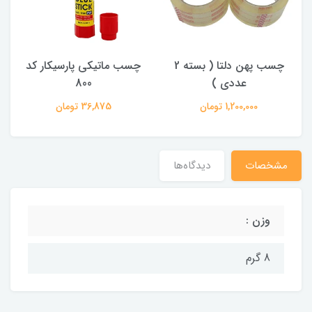
چسب پهن دلتا ( بسته 2
چسب ماتیکی پارسیکار کد
عددی )
800
1,200,000 تومان
36,875 تومان
مشخصات
دیدگاه‌ها
وزن :
8 گرم