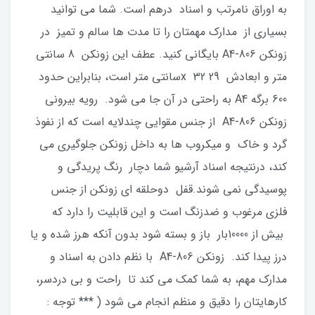
به اوراق نامرتب و اسناد درهم است. شما می توانید
بسیاری از مدارک مهمتان را تا مدت ها سالم و تمیز در
زونکن 806-A4 بایگانی کنید. عطف این زونکن 8 سانتی
متر و ابعادش 29 x 32سانتی متر است، بنابراین حدود
600 برگه A4 به راحتی در آن جا می شود. رویه بیرونی
زونکن 806-A4 از جنس مقوایی چندلایه است که از نفوذ
گرد و خاک و میکروب ها به داخل زونکن جلوگیری می
کند، درنتیجه اسناد آرشیو شما دچار رنگ پریدگی و
پوسیدگی نمی شوند.قفل دوحلقه ای زونکن از جنس
فلزی مرغوب و ضدزنگ است و این قابلیت را دارد که
بیش از 10000بار باز و بسته شود بدون آنکه هرز شده و یا
درز پیدا کند. زونکن 806-A4 با نظم دادن به اسناد و
مدارک مهم، به شما کمک می کند تا راحت و بی دردسر،
کارهایتان را دقیق و منظم انجام می شود ( *** توجه :