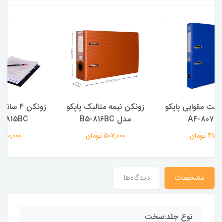
زونکن نیمه متالیک پاپکو
زونکن 4 سانت متالیک مدل
مدل B5-816BC
A4-815BC پاپکو
507,000 تومان
420,000 تومان
مشخصات
دیدگاه‌ها
نوع جلد:سخت