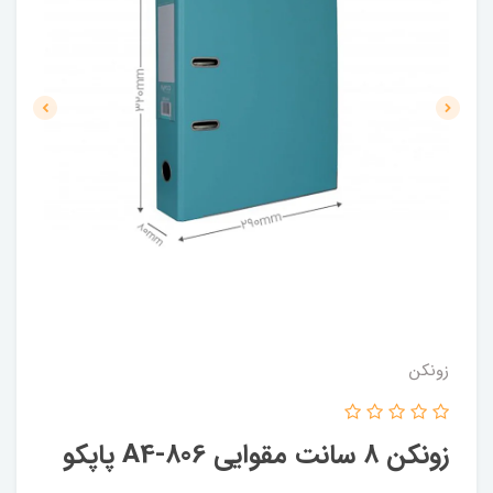
زونکن
زونکن 8 سانت مقوایی 806-A4 پاپکو