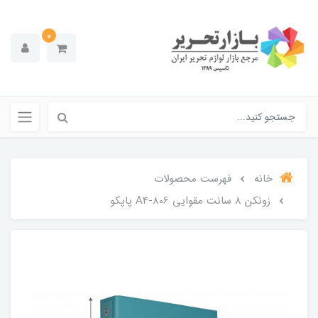
0
خانه
فهرست محصولات
زونکن 8 سانت مقوایی 806-A4 پاپکو