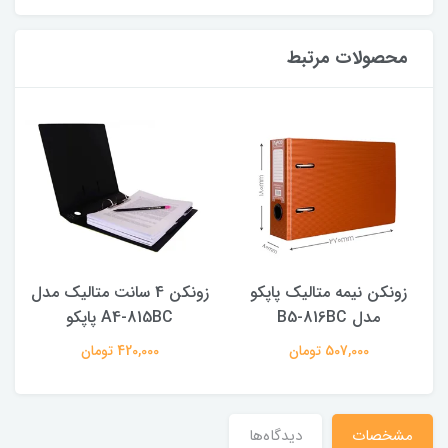
محصولات مرتبط
زونکن نیمه متالیک پاپکو
زونکن 4 سانت متالیک مدل
مدل B5-816BC
A4-815BC پاپکو
507,000 تومان
420,000 تومان
مشخصات
دیدگاه‌ها