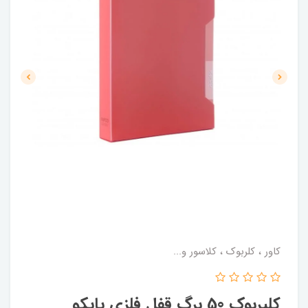
کاور ، کلربوک ، کلاسور و...
کلیربوک 50 برگ قفل فلزی پاپکو