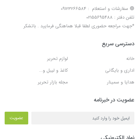
🟢 سفارشات و استعلام : 09123266584
تلفن دفتر : 02155695488
*جهت مراجعه حضوری لطفا قبلا هماهنگی فرمایید . باتشکر
دسترسی سریع
خانه
لوازم تحریر
اداری و بایگانی
کاغذ و لیبل و...
هدایا و سمینار
مجله بازار تحریر
عضویت در خبرنامه
عضویت
نماد الکترونیکی