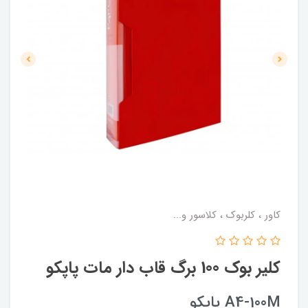
کاور ، کلربوک ، کلاسور و...
کلیر بوک 100 برگ قاب دار مات پاپکو
A4-100M پاپکو