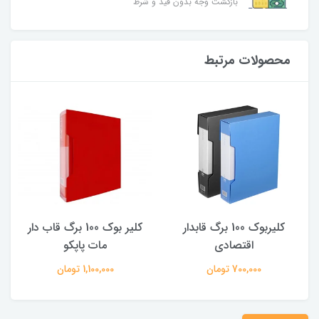
بازگشت وجه بدون قید و شرط
محصولات مرتبط
کلیر بوک 100 برگ قاب دار
کلیربوک 50 برگ قفل فلزی
مات پاپکو
پاپکو
1,100,000 تومان
950,000 تومان