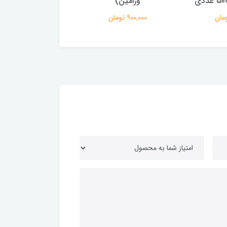
)
ای)
بسته ای )
990,000 تومان
950,000 تومان