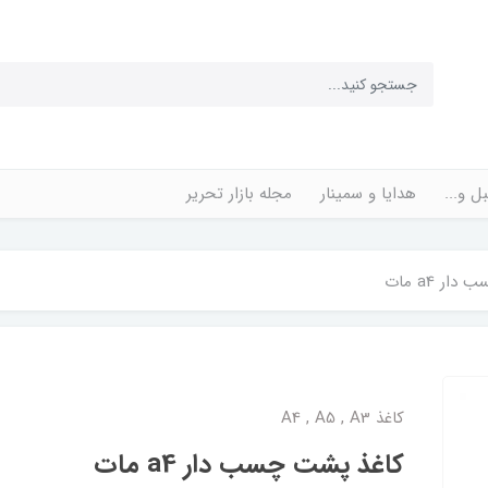
ل و...
هدایا و سمینار
مجله بازار تحریر
ر a4 مات
کاغذ A4 , A5 , A3
کاغذ پشت چسب دار a4 مات