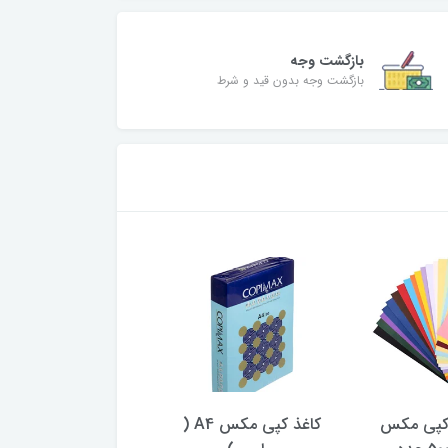
بازگشت وجه
بازگشت وجه بدون قید و شرط
کاغذ کپی مکس A4 (
کاغذ دابل ای سایز A4 (بسته