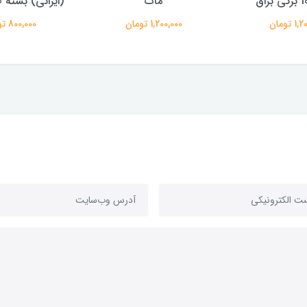
مات
(ایرانی) بسته 500 عددی
ورامین
 تومان
800,000 تومان
900,000 تومان