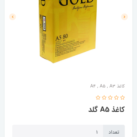
کاغذ A4 , A5 , A3
کاغذ A5 گلد
تعداد