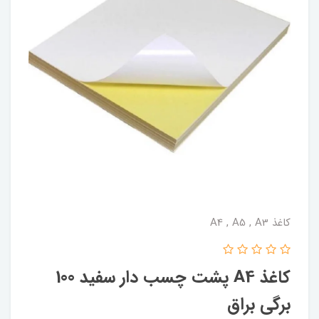
کاغذ A4 , A5 , A3
کاغذ A4 پشت چسب دار سفید 100
برگی براق